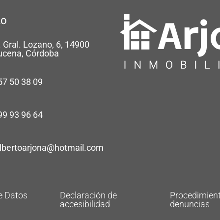
to
. Gral. Lozano, 6, 14900
ucena, Córdoba
57 50 38 09
99 93 96 64
albertoarjona@hotmail.com
e Datos
Declaración de
Procedimient
accesibilidad
denuncias