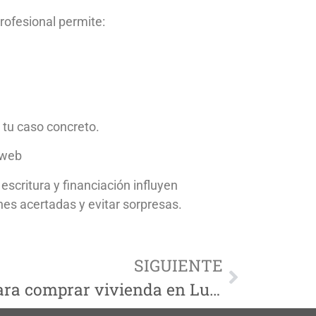
rofesional permite:
r tu caso concreto.
 web
scritura y financiación influyen
nes acertadas y evitar sorpresas.
SIGUIENTE
Es buen momento para comprar vivienda en Lucena en 2026? Análisis del mercado actual