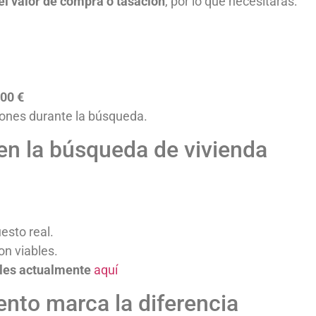
el valor de compra o tasación
, por lo que necesitarás:
00 €
iones durante la búsqueda.
en la búsqueda de vivienda
esto real.
on viables.
bles actualmente
aquí
nto marca la diferencia