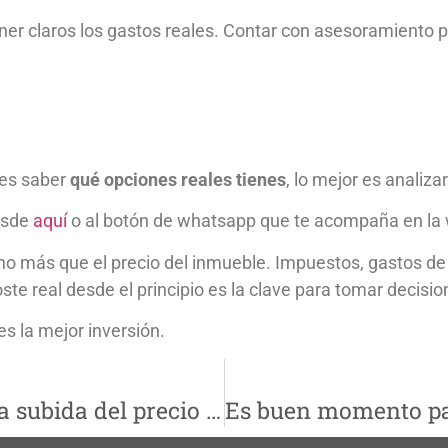
ner claros los gastos reales. Contar con asesoramiento p
res saber
qué opciones reales tienes
, lo mejor es analiza
esde
aquí
o al botón de whatsapp que te acompaña en la
 más que el precio del inmueble. Impuestos, gastos de e
te real desde el principio es la clave para tomar decisio
s la mejor inversión.
Córdoba cierra el año con una subida del precio de la vivienda del 8 %: qué implica para Lucena y los compradores