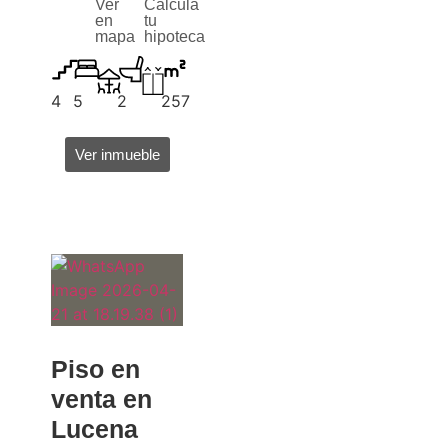
Ver
Calcula
en
tu
mapa
hipoteca
4
5
2
257
Ver inmueble
Piso en
venta en
Lucena