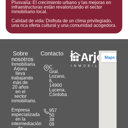
Plusvalía: El crecimiento urbano y las mejoras en
infraestructuras están revalorizando el sector
inmobiliario local.
Calidad de vida: Disfruta de un clima privilegiado,
una rica oferta cultural y una comunidad acogedora.
Sobre
Contacto
nosotros
Inmobiliaria
C.
Arjona
Gral.
lleva
Lozano,
trabajando
6,
más de
14900
20 años
Lucena,
en el
Córdoba
sector
inmobiliario.
Empresa
957
especializada
50
en la
38
intermediación
09