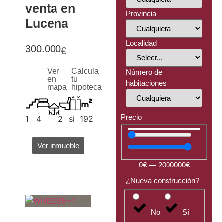
venta en
Provincia
Lucena
Localidad
300.000
€
Ver
Calcula
Número de
en
tu
habitaciones
mapa
hipoteca
Precio
1
4
2
si
192
Ver inmueble
0
€
—
2000000
€
¿Nueva construcción?
No
Sí