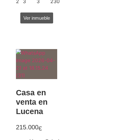
2
3
3
230
Ver inmueble
Casa en
venta en
Lucena
215.000
€