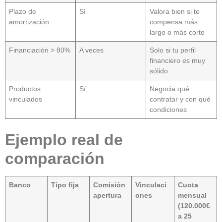
Plazo de
Sí
Valora bien si te
amortización
compensa más
largo o más corto
Financiación > 80%
A veces
Solo si tu perfil
financiero es muy
sólido
Productos
Sí
Negocia qué
vinculados
contratar y con qué
condiciones
Ejemplo real de
comparación
Banco
Tipo fija
Comisión
Vinculaci
Cuota
apertura
ones
mensual
(120.000€
a 25