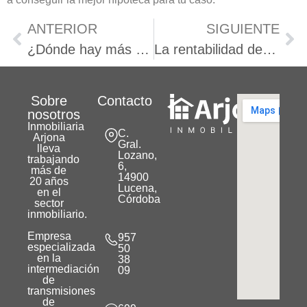
ANTERIOR
SIGUIENTE
¿Dónde hay más pisos embargados en Córdoba? Comparativa por zonas
La rentabilidad de la vivienda en Córdoba baja al 6 %. ¿Es buen momento para invertir o vender? Te lo explicamos con enfoque local.
Sobre
Contacto
nosotros
Inmobiliaria
C.
Arjona
Gral.
lleva
Lozano,
trabajando
6,
más de
14900
20 años
Lucena,
en el
Córdoba
sector
inmobiliario.
Empresa
957
especializada
50
en la
38
intermediación
09
de
transmisiones
de