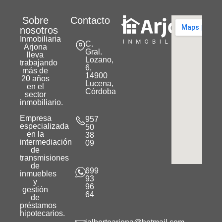
Sobre
Contacto
nosotros
Inmobiliaria
C.
Arjona
Gral.
lleva
Lozano,
trabajando
6,
más de
14900
20 años
Lucena,
en el
Córdoba
sector
inmobiliario.
Empresa
957
especializada
50
en la
38
intermediación
09
de
transmisiones
de
699
inmuebles
93
y
96
gestión
64
de
préstamos
hipotecarios.