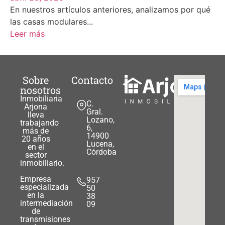
En nuestros artículos anteriores, analizamos por qué
las casas modulares...
Leer más
Sobre
Contacto
nosotros
Inmobiliaria
C.
Arjona
Gral.
lleva
Lozano,
trabajando
6,
más de
14900
20 años
Lucena,
en el
Córdoba
sector
inmobiliario.
Empresa
957
especializada
50
en la
38
intermediación
09
de
transmisiones