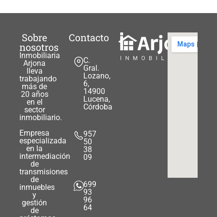
Sobre
Contacto
nosotros
Inmobiliaria
C.
Arjona
Gral.
lleva
Lozano,
trabajando
6,
más de
14900
20 años
Lucena,
en el
Córdoba
sector
inmobiliario.
Empresa
957
especializada
50
en la
38
intermediación
09
de
transmisiones
de
699
inmuebles
93
y
96
gestión
64
de